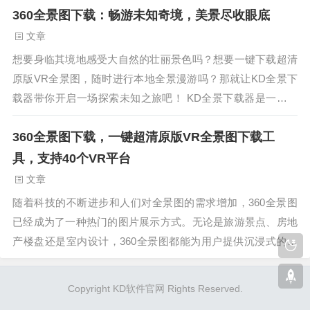
360全景图下载：畅游未知奇境，美景尽收眼底
强大功能让您的探索之旅更加丰富多彩。无论您是想要欣赏远
古遗迹、探索神秘森林，还是体验浩瀚银河，KD全景下载器都
文章
能帮助您一键下载到想要的超清全景图。无需繁琐的操作，只
想要身临其境地感受大自然的壮丽景色吗？想要一键下载超清
需轻松点击，您就能拥有如真实般的全景体验。KD全景下载器
原版VR全景图，随时进行本地全景漫游吗？那就让KD全景下
支持40个VR平台，包括知名的Oculus、SteamV...
载器带你开启一场探索未知之旅吧！ KD全景下载器是一款功
能强大的全景图下载工具，支持40个VR平台，让你尽享各类精
360全景图下载，一键超清原版VR全景图下载工
美全景图。无论是宏伟的自然风光、神秘的古迹遗址，还是迷
人的都市夜景，都能通过KD全景下载器完美呈现。下载全景图
具，支持40个VR平台
后，你可以通过VR设备观看，仿佛亲临现场般感受美景的魅
文章
力。使用KD全景下载器非常简单，只需几步操作即可完成。首
随着科技的不断进步和人们对全景图的需求增加，360全景图
先，在软件中选择你感兴趣的VR平台，然后输入对应的全景图
已经成为了一种热门的图片展示方式。无论是旅游景点、房地
链接或关键词进行搜索。接下来，只需点击下载按钮，就能获
产楼盘还是室内设计，360全景图都能为用户提供沉浸式的观
得超清原版VR全景图，支持你随时进行本地全景漫游，尽享视
赏体验。然而，对于大部分用户来说，找到并下载高质量的全
觉盛宴。...
景图却是一项挑战。为了解决这个问题，我们推出了KD全景下
Copyright KD软件官网 Rights Reserved.
载器，这是一款功能强大的一键超清原版VR全景图下载工具。