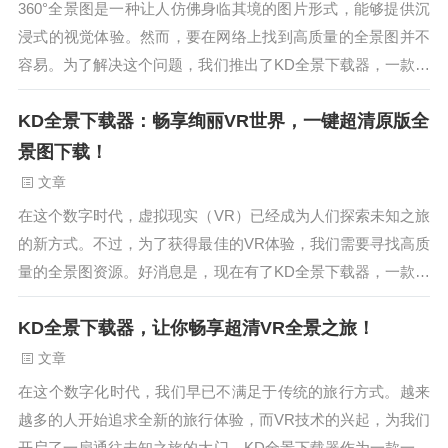
360°全景图是一种让人仿佛身临其境的图片形式，能够提供沉
浸式的视觉体验。然而，要在网络上找到高质量的全景图并不
容易。为了解决这个问题，我们推出了KD全景下载器，一款功
能强大的全景图下载工具。KD全景下载器是一款方便实用的软
KD全景下载器：畅享绚丽VR世界，一键超清原版全
件，能够帮助您轻松下载高清原版VR全景图。不论您是摄影爱
好者、旅行者还是设计师，都可以通过这个工具获取到您所需
景图下载！
的精美全景图。...
文章
在这个数字时代，虚拟现实（VR）已经成为人们探索未知之旅
的新方式。不过，为了获得最佳的VR体验，我们需要寻找高质
量的全景图资源。好消息是，现在有了KD全景下载器，一款强
大的工具，让您一键下载超清原版VR全景图！KD全景下载器
KD全景下载器，让你畅享超清VR全景之旅！
是一款简单易用的软件，支持40个VR平台，包括Oculus、HT
C Vive、Google Cardboard等。只需轻松几步，您就可以下载
文章
到令人惊叹的VR全景图，无论是宏伟的自然风光还是引人入胜
在这个数字化时代，我们早已不满足于传统的旅行方式。越来
的城市风貌，都能轻松获取。...
越多的人开始追求全新的旅行体验，而VR技术的兴起，为我们
开启了一扇通往未知之旅的大门。KD全景下载器作为一款一键