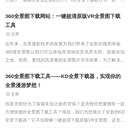
超清原版VR全景图下载工具，将带给你前所未有的全景漫游体
360全景图下载网站：一键超清原版VR全景图下载
验。KD全景下载器是一款功能强大的软件，它支持40个VR平
台，包括Oculus、HTC Vive、PlayStation VR等等。不管你是
工具
使用哪种设备，都可以通过KD全景下载器轻松下载各类全景
文章
图。无论是自然风光、名胜古迹还是城市街景，只要你想看，
近年来，全景摄影技术的发展为我们带来了全新的视觉体验。
KD全景下载器都能为你实现。这...
360度全景图让我们可以身临其境地欣赏风景名胜、探索未知
之地。然而，要找到高质量的全景图片并非易事。为了解决这
一问题，我们推出了KD全景下载器，一款方便快捷的全景图下
360全景图下载工具——KD全景下载器，实现你的
载工具。KD全景下载器是一款功能强大的全景图下载工具，支
持40个VR平台，为用户提供了丰富的全景资源。无论您是旅行
全景漫游梦想！
爱好者、摄影师还是户外探险者，它都能满足您对全景图的需
文章
求。使用KD全景下载器，您可以轻松下载高清、超清的全景
你是否曾经为了探索未知之旅而苦恼？是否曾经想要拥有一款
图，让您仿佛身临其境。您可以在家中舒适地欣赏世界各地的
方便快捷的全景图下载工具？现在，我们为您推出了全新的KD
名胜古迹，亦或是探索神秘的自然风光。无需亲临实地，您就
全景下载器！它不仅能够一键超清下载原版VR全景图，还支持
可以享受到旅行的乐趣。...
40个VR平台，让您畅快体验本地全景漫游！KD全景下载器的